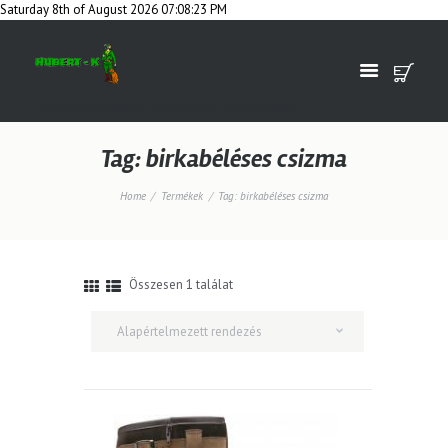
Saturday 8th of August 2026 07:08:23 PM
Hőkamerák, éjjellátók, távcsövek és vadászkellékek
Tag: birkabéléses csizma
Home
Termékek
Tag: birkabéléses csizma
Összesen 1 találat