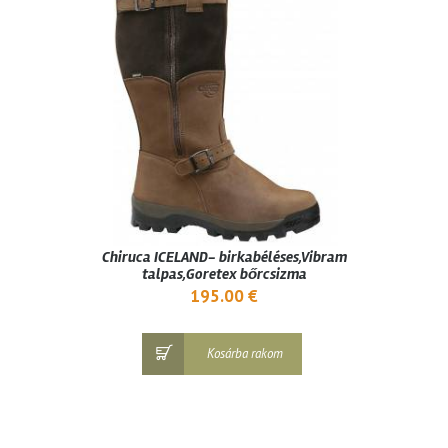
Chiruca ICELAND- birkabéléses,Vibram
talpas,Goretex bőrcsizma
195.00
€
Kosárba rakom