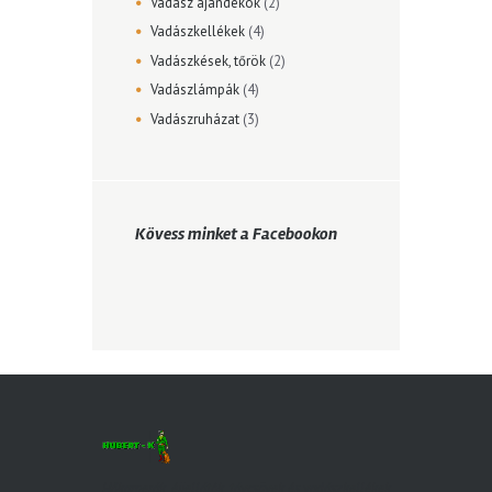
Vadász ajándékok
(2)
Vadászkellékek
(4)
Vadászkések, tőrök
(2)
Vadászlámpák
(4)
Vadászruházat
(3)
Kövess minket a Facebookon
Hőkamerák, éjjellátók, távcsövek és vadászkellékek