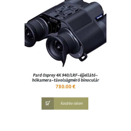
Pard Osprey 4K 940/LRF-éjjellátó-
hőkamera-távolságmérő binoculár
780.00
€
Kosárba rakom