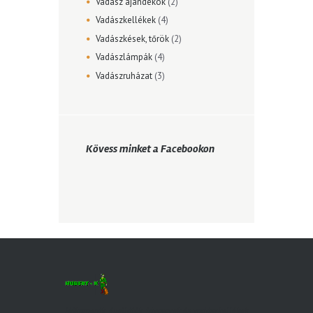
Vadász ajándékok
(2)
Vadászkellékek
(4)
Vadászkések, tőrök
(2)
Vadászlámpák
(4)
Vadászruházat
(3)
Kövess minket a Facebookon
Hőkamerák, éjjellátók, távcsövek és vadászkellékek