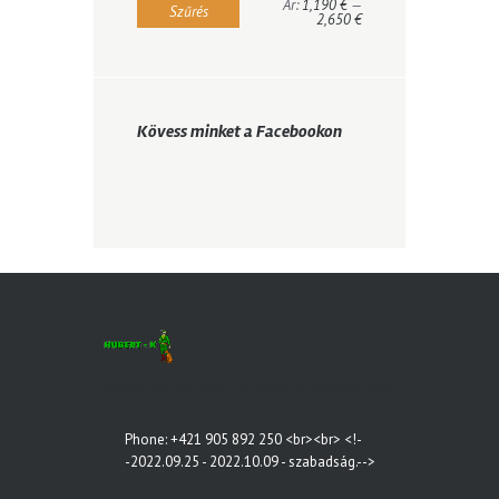
Ár:
1,190 €
—
Szűrés
2,650 €
Kövess minket a Facebookon
Hőkamerák, éjjellátók, távcsövek és vadászkellékek
Phone: +421 905 892 250 <br><br> <!-
-2022.09.25 - 2022.10.09 - szabadság.-->