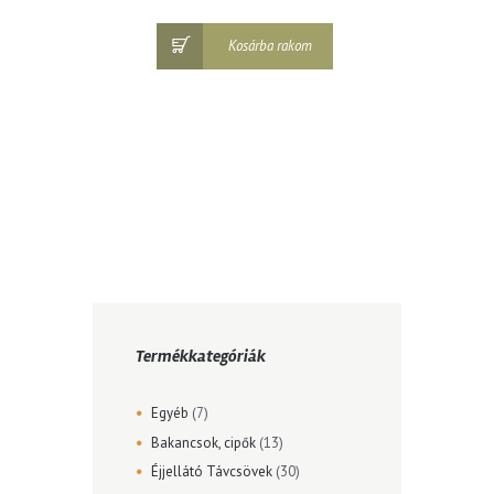
Kosárba rakom
Termékkategóriák
Egyéb
(7)
Bakancsok, cipők
(13)
Éjjellátó Távcsövek
(30)