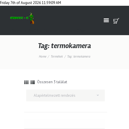
Friday 7th of August 2026 11:59:09 AM
Hőkamerák, éjjellátók, távcsövek és vadászkellékek
Tag: termokamera
Home
Termékek
Tag: termokamera
Összesen 3 találat