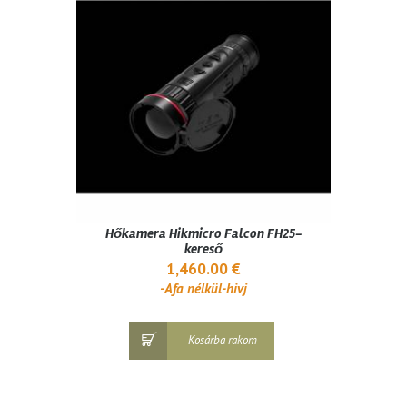
Hőkamera Hikmicro Falcon FH25-
kereső
1,460.00
€
-Afa nélkül-hivj
Kosárba rakom