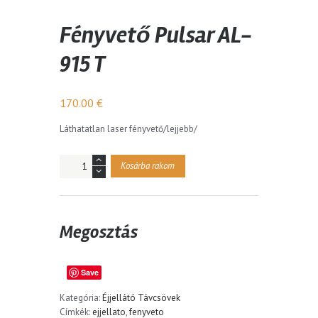
Fényvető Pulsar AL-
915 T
170.00
€
Láthatatlan laser fényvető/lejjebb/
Mennyiség
Kosárba rakom
Megosztás
Save
Kategória:
Éjjellátó Távcsövek
Címkék:
ejjellato
,
fenyveto