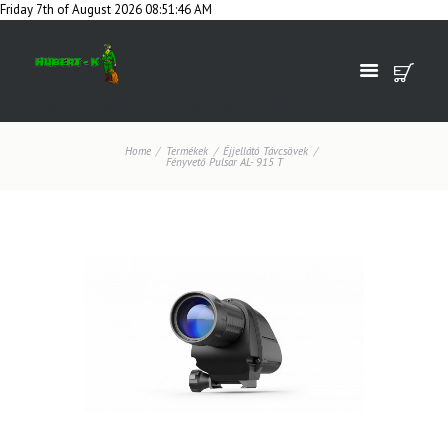
Friday 7th of August 2026 08:51:46 AM
Hőkamerák, éjjellátók, távcsövek és vadászkellékek
Home
Termékek
Éjjellátó Távcsövek
Fényvető Pulsar AL- 915 T