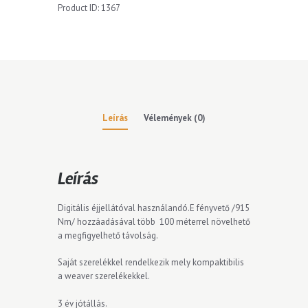
Product ID:
1367
Leírás
Vélemények (0)
Leírás
Digitális éjjellátóval használandó.E fényvető /915
Nm/ hozzáadásával több 100 méterrel növelhető
a megfigyelhető távolság.
Saját szerelékkel rendelkezik mely kompaktibilis
a weaver szerelékekkel.
3 év jótállás.