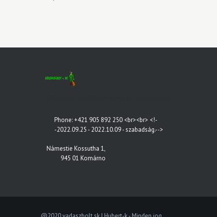
Hőkamerák, éjjellátók, távcsövek és vadászkellékek
Phone: +421 905 892 250 <br><br> <!-
-2022.09.25 - 2022.10.09 - szabadság.-->
Námestie Kossutha 1,
945 01 Komárno
@2020 vadaszbolt.sk | Hubert-k - Minden jog