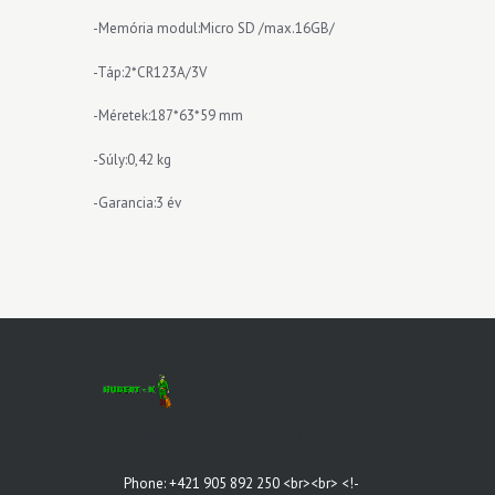
-Memória modul:Micro SD /max.16GB/
-Táp:2*CR123A/3V
-Méretek:187*63*59 mm
-Súly:0,42 kg
-Garancia:3 év
Hőkamerák, éjjellátók, távcsövek és vadászkellékek
Phone: +421 905 892 250 <br><br> <!-