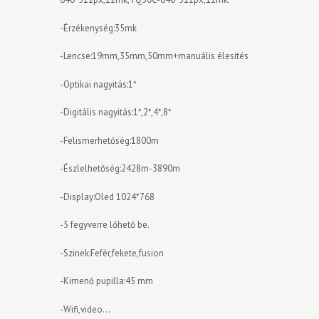
-Érzékenység:35mk
-Lencse:19mm,35mm,50mm+manuális élesités
-Optikai nagyitás:1*
-Digitális nagyitás:1*,2*,4*,8*
-Felismerhetőség:1800m
-Észlelhetőség:2428m-3890m
-Display:Oled 1024*768
-5 fegyverre lőhető be.
-Szinek:Fefér,fekete,fusion
-Kimenő pupilla:45 mm
-Wifi,video…