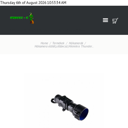
Thursday 6th of August 2026 10:53:34 AM
Hőkamerák, éjjellátók, távcsövek és vadászkellékek
Home
Termékek
Hőkamerák
Hőkamera előtét,céltávcső,Hikmikro Thunder...