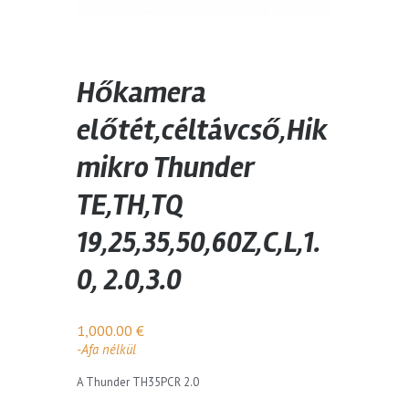
Hőkamera
előtét,céltávcső,Hik
mikro Thunder
TE,TH,TQ
19,25,35,50,60Z,C,L,1.
0, 2.0,3.0
1,000.00
€
-Afa nélkül
A Thunder TH35PCR 2.0