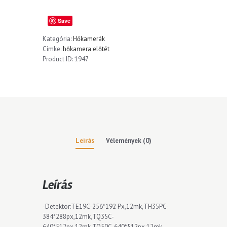
Save
Kategória:
Hőkamerák
Címke:
hőkamera előtét
Product ID:
1947
Leírás
Vélemények (0)
Leírás
-Detektor:TE19C-256*192 Px,12mk,TH35PC-
384*288px,12mk,TQ35C-
640*512px,12mk,TQ50C-640*512px,12mk.