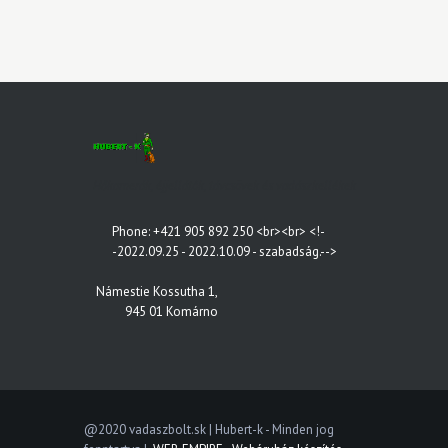
Hőkamerák, éjjellátók, távcsövek és vadászkellékek
Phone: +421 905 892 250 <br><br> <!-
-2022.09.25 - 2022.10.09 - szabadság.-->
Námestie Kossutha 1,
945 01 Komárno
@2020 vadaszbolt.sk | Hubert-k - Minden jog