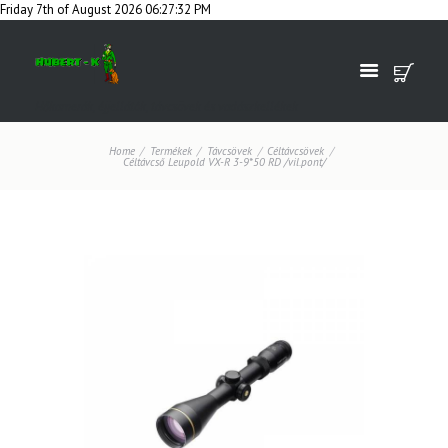
Friday 7th of August 2026 06:27:32 PM
Hőkamerák, éjjellátók, távcsövek és vadászkellékek
Home
Termékek
Távcsövek
Céltávcsövek
Céltávcső Leupold VX-R 3-9*50 RD /vil.pont/