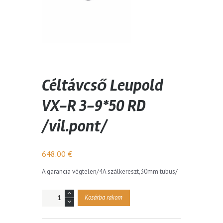
Céltávcső Leupold
VX-R 3-9*50 RD
/vil.pont/
648.00
€
A garancia végtelen/4A szálkereszt,30mm tubus/
Mennyiség
Kosárba rakom