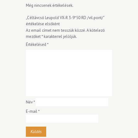
Még nincsenek értékelések.
„Céltávcső Leupold VX-R 3-9*50 RD /vil.pont/”
értékelése elsőként
Az email címet nem tesszük közzé.
A kötelező
mezőket
*
karakterrel jelöljük.
Értékelésed
*
Név
*
E-mail
*